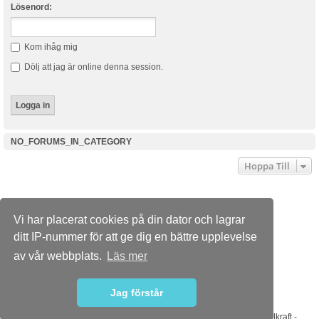
Lösenord:
Kom ihåg mig
Dölj att jag är online denna session.
NO_FORUMS_IN_CATEGORY
Hoppa Till
Dusterforum.se
Forumindex
Kontakta oss
Vi har placerat cookies på din dator och lagrar
Powered by
phpBB
® Forum Software © phpBB Limited
ditt IP-nummer för att ge dig en bättre upplevelse
Swedish translation by phpBB Sweden © 2006-2015
Style
we_universal
created by INVENTEA & v12mike
av vår webbplats.
Läs mer
PRIVACY_LINK
TERMS_LINK
Jag förstår
Sponsorer
ABS Wheels
-
Bilradiohuset
-
DaciaMAG.com
-
Diodhuset
-
Dieselkraft
-