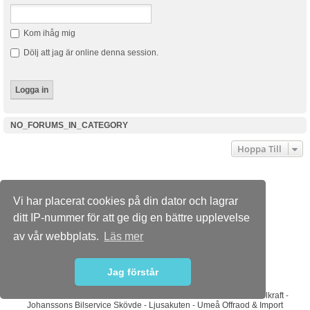
Kom ihåg mig
Dölj att jag är online denna session.
NO_FORUMS_IN_CATEGORY
Hoppa Till
Dusterforum.se
Forumindex
Kontakta oss
Vi har placerat cookies på din dator och lagrar
Powered by
phpBB
® Forum Software © phpBB Limited
ditt IP-nummer för att ge dig en bättre upplevelse
Swedish translation by phpBB Sweden © 2006-2015
Style
we_universal
created by INVENTEA & v12mike
av vår webbplats.
Läs mer
PRIVACY_LINK
TERMS_LINK
Jag förstår
Sponsorer
ABS Wheels
-
Bilradiohuset
-
DaciaMAG.com
-
Diodhuset
-
Dieselkraft
-
Johanssons Bilservice Skövde
-
Ljusakuten
-
Umeå Offraod & Import