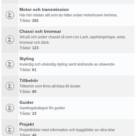
Motor och transmission
Här hör nästan allt som du hittar under motorhuven hemma.
Trådar:
282
Chassi och bromsar
Allt på och under chassit så som t.ex Lack, upphängningar, axlar,
bromsar och däck.
Trådar:
123
Styling
Invändig och utvändig styling samt ändrande av utseende.
Trådar:
61
Tillbehör
Tillbehör som finns att köpa till duster.
Trådar:
80
Guider
Samlingskategori för guider.
Trådar:
23
Projekt
Projekttrådar med information och byggbilder av våra bilar
Trådar:
40