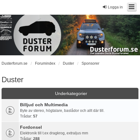
Logga in
Dusterforum.se
Forumindex
Duster
Sponsorer
Duster
Underkategorier
Billjud och Multimedia
Byte av stereo, högtalare, baslådor och allt där till.
Trådar:
57
Fordonsel
Elektronik till t.ex dragkrog, extraljus mm
Trådar:
288