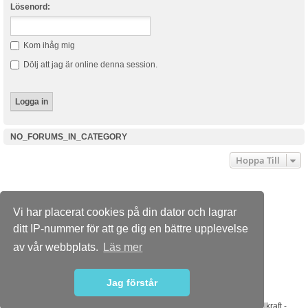
Lösenord:
Kom ihåg mig
Dölj att jag är online denna session.
NO_FORUMS_IN_CATEGORY
Hoppa Till
Dusterforum.se
Forumindex
Kontakta oss
Vi har placerat cookies på din dator och lagrar
Powered by
phpBB
® Forum Software © phpBB Limited
ditt IP-nummer för att ge dig en bättre upplevelse
Swedish translation by phpBB Sweden © 2006-2015
Style
we_universal
created by INVENTEA & v12mike
av vår webbplats.
Läs mer
PRIVACY_LINK
TERMS_LINK
Jag förstår
Sponsorer
ABS Wheels
-
Bilradiohuset
-
DaciaMAG.com
-
Diodhuset
-
Dieselkraft
-