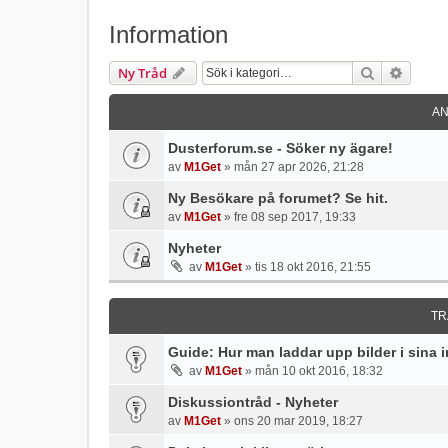
Information
Sök
Avance
Ny Tråd
AN
Dusterforum.se - Söker ny ägare!
av
M1Get
» mån 27 apr 2026, 21:28
Ny Besökare på forumet? Se hit.
av
M1Get
» fre 08 sep 2017, 19:33
Nyheter
av
M1Get
» tis 18 okt 2016, 21:55
TR
Guide: Hur man laddar upp bilder i sina
av
M1Get
» mån 10 okt 2016, 18:32
Diskussiontråd - Nyheter
av
M1Get
» ons 20 mar 2019, 18:27