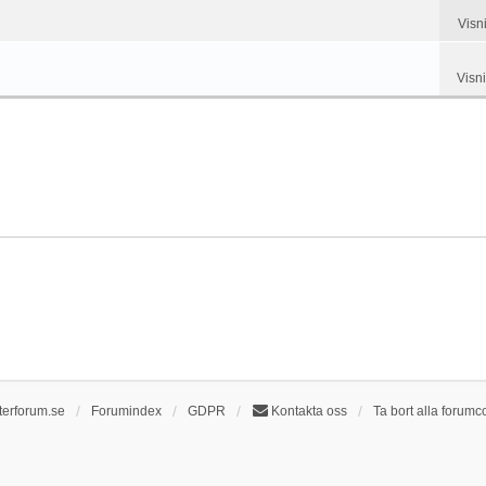
Visn
Visn
terforum.se
Forumindex
GDPR
Kontakta oss
Ta bort alla forumc