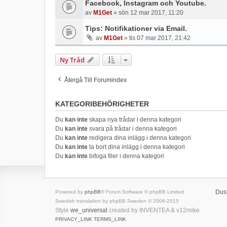
Facebook, Instagram och Youtube.
av
M1Get
» sön 12 mar 2017, 11:20
Tips: Notifikationer via Email.
av
M1Get
» tis 07 mar 2017, 21:42
Ny Tråd
Återgå Till Forumindex
KATEGORIBEHÖRIGHETER
Du
kan inte
skapa nya trådar i denna kategori
Du
kan inte
svara på trådar i denna kategori
Du
kan inte
redigera dina inlägg i denna kategori
Du
kan inte
ta bort dina inlägg i denna kategori
Du
kan inte
bifoga filer i denna kategori
Dus
Powered by
phpBB
® Forum Software © phpBB Limited
Swedish translation by phpBB Sweden © 2006-2015
Style
we_universal
created by INVENTEA & v12mike
PRIVACY_LINK
TERMS_LINK