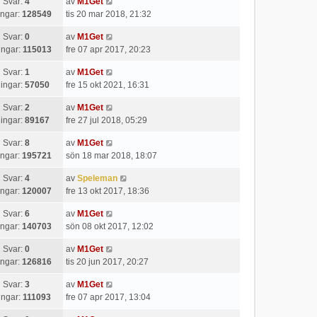
Svar:
4
av
M1Get
ingar:
128549
tis 20 mar 2018, 21:32
Svar:
0
av
M1Get
ingar:
115013
fre 07 apr 2017, 20:23
Svar:
1
av
M1Get
ingar:
57050
fre 15 okt 2021, 16:31
Svar:
2
av
M1Get
ingar:
89167
fre 27 jul 2018, 05:29
Svar:
8
av
M1Get
ingar:
195721
sön 18 mar 2018, 18:07
Svar:
4
av
Speleman
ingar:
120007
fre 13 okt 2017, 18:36
Svar:
6
av
M1Get
ingar:
140703
sön 08 okt 2017, 12:02
Svar:
0
av
M1Get
ingar:
126816
tis 20 jun 2017, 20:27
Svar:
3
av
M1Get
ingar:
111093
fre 07 apr 2017, 13:04