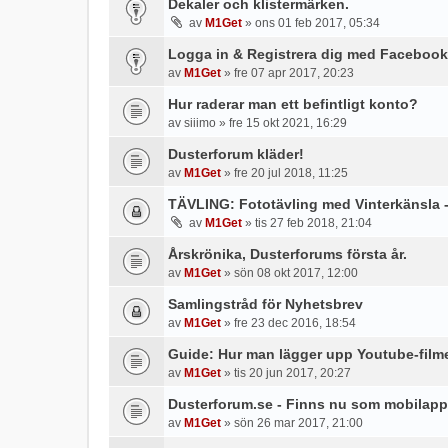
Dekaler och klistermärken.
av
M1Get
» ons 01 feb 2017, 05:34
Logga in & Registrera dig med Facebook
av
M1Get
» fre 07 apr 2017, 20:23
Hur raderar man ett befintligt konto?
av
siiimo
» fre 15 okt 2021, 16:29
Dusterforum kläder!
av
M1Get
» fre 20 jul 2018, 11:25
TÄVLING: Fototävling med Vinterkänsla -
av
M1Get
» tis 27 feb 2018, 21:04
Årskrönika, Dusterforums första år.
av
M1Get
» sön 08 okt 2017, 12:00
Samlingstråd för Nyhetsbrev
av
M1Get
» fre 23 dec 2016, 18:54
Guide: Hur man lägger upp Youtube-filmer
av
M1Get
» tis 20 jun 2017, 20:27
Dusterforum.se - Finns nu som mobilapp
av
M1Get
» sön 26 mar 2017, 21:00