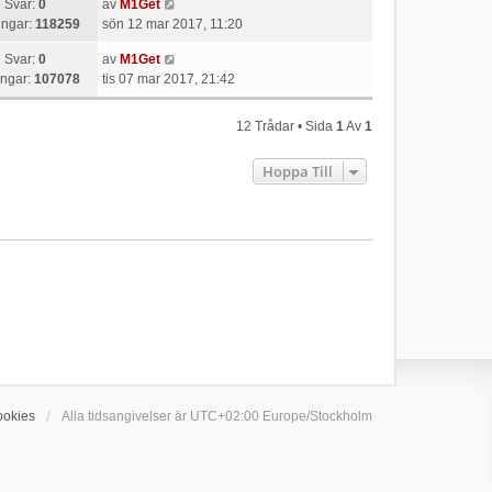
Svar:
0
av
M1Get
ingar:
118259
sön 12 mar 2017, 11:20
Svar:
0
av
M1Get
ingar:
107078
tis 07 mar 2017, 21:42
12 Trådar • Sida
1
Av
1
Hoppa Till
ookies
Alla tidsangivelser är UTC+02:00 Europe/Stockholm