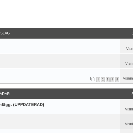
rad Sökning
SLAG
Visn
Visn
Visni
1
2
3
4
5
ÅDAR
 inlägg. (UPPDATERAD)
Visn
Visn