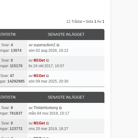
12 Trådar • Sida
1
Av
1
STATISTIK
SENASTE INLÄGGET
Svar:
4
av
superaction2
ingar:
13074
sön 02 aug 2026, 10:12
Svar:
0
av
M1Get
ingar:
115170
tis 24 okt 2017, 16:07
Svar:
47
av
M1Get
ngar:
14292985
sön 09 mar 2025, 20:30
STATISTIK
SENASTE INLÄGGET
Svar:
8
av
ThildeNorberg
ingar:
761837
mån 04 nov 2019, 10:17
Svar:
0
av
M1Get
ingar:
123772
ons 20 mar 2019, 18:27