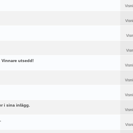
Visn
Visn
Visn
Visn
 Vinnare utsedd!
Visn
Visn
Visn
 i sina inlägg.
Visn
.
Visn