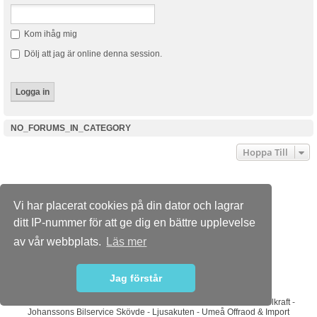
Kom ihåg mig
Dölj att jag är online denna session.
NO_FORUMS_IN_CATEGORY
Hoppa Till
Dusterforum.se
Forumindex
Kontakta oss
Vi har placerat cookies på din dator och lagrar
Powered by
phpBB
® Forum Software © phpBB Limited
ditt IP-nummer för att ge dig en bättre upplevelse
Swedish translation by phpBB Sweden © 2006-2015
Style
we_universal
created by INVENTEA & v12mike
av vår webbplats.
Läs mer
PRIVACY_LINK
TERMS_LINK
Jag förstår
Sponsorer
ABS Wheels
-
Bilradiohuset
-
DaciaMAG.com
-
Diodhuset
-
Dieselkraft
-
Johanssons Bilservice Skövde
-
Ljusakuten
-
Umeå Offraod & Import