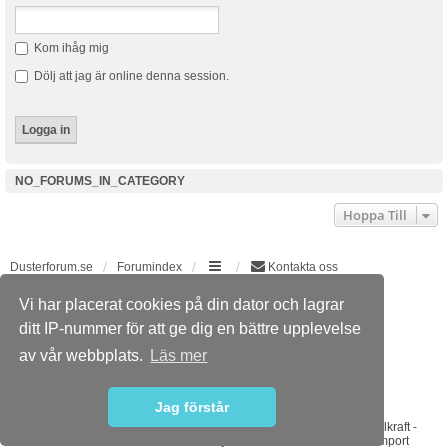
Kom ihåg mig
Dölj att jag är online denna session.
NO_FORUMS_IN_CATEGORY
Hoppa Till
Dusterforum.se
Forumindex
Kontakta oss
Vi har placerat cookies på din dator och lagrar
Powered by
phpBB
® Forum Software © phpBB Limited
Swedish translation by phpBB Sweden © 2006-2015
ditt IP-nummer för att ge dig en bättre upplevelse
Style
we_universal
created by INVENTEA & v12mike
av vår webbplats.
Läs mer
PRIVACY_LINK
TERMS_LINK
Jag förstår
Sponsorer
ABS Wheels
-
Bilradiohuset
-
DaciaMAG.com
-
Diodhuset
-
Dieselkraft
-
Johanssons Bilservice Skövde
-
Ljusakuten
-
Umeå Offraod & Import