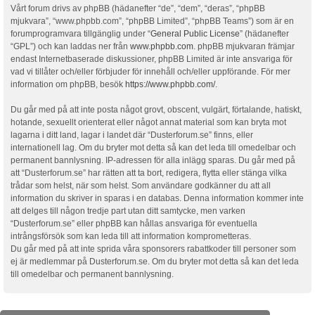
Vårt forum drivs av phpBB (hädanefter “de”, “dem”, “deras”, “phpBB
mjukvara”, “www.phpbb.com”, “phpBB Limited”, “phpBB Teams”) som är en
forumprogramvara tillgänglig under “
General Public License
” (hädanefter
“GPL”) och kan laddas ner från
www.phpbb.com
. phpBB mjukvaran främjar
endast Internetbaserade diskussioner, phpBB Limited är inte ansvariga för
vad vi tillåter och/eller förbjuder för innehåll och/eller uppförande. För mer
information om phpBB, besök
https://www.phpbb.com/
.
Du går med på att inte posta något grovt, obscent, vulgärt, förtalande, hatiskt,
hotande, sexuellt orienterat eller något annat material som kan bryta mot
lagarna i ditt land, lagar i landet där “Dusterforum.se” finns, eller
internationell lag. Om du bryter mot detta så kan det leda till omedelbar och
permanent bannlysning. IP-adressen för alla inlägg sparas. Du går med på
att “Dusterforum.se” har rätten att ta bort, redigera, flytta eller stänga vilka
trådar som helst, när som helst. Som användare godkänner du att all
information du skriver in sparas i en databas. Denna information kommer inte
att delges till någon tredje part utan ditt samtycke, men varken
“Dusterforum.se” eller phpBB kan hållas ansvariga för eventuella
intrångsförsök som kan leda till att information komprometteras.
Du går med på att inte sprida våra sponsorers rabattkoder till personer som
ej är medlemmar på Dusterforum.se. Om du bryter mot detta så kan det leda
till omedelbar och permanent bannlysning.