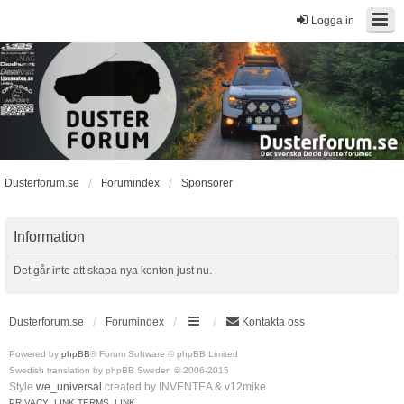
Logga in
Dusterforum.se
Forumindex
Sponsorer
Information
Det går inte att skapa nya konton just nu.
Dusterforum.se
Forumindex
Kontakta oss
Powered by
phpBB
® Forum Software © phpBB Limited
Swedish translation by phpBB Sweden © 2006-2015
Style
we_universal
created by INVENTEA & v12mike
PRIVACY_LINK
TERMS_LINK