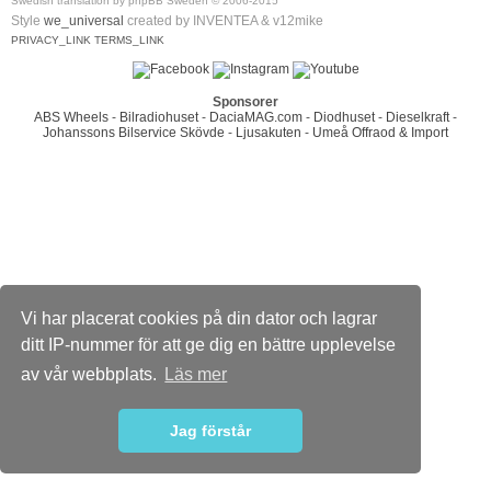
Swedish translation by phpBB Sweden © 2006-2015
Style
we_universal
created by INVENTEA & v12mike
PRIVACY_LINK
TERMS_LINK
Sponsorer
ABS Wheels
-
Bilradiohuset
-
DaciaMAG.com
-
Diodhuset
-
Dieselkraft
-
Johanssons Bilservice Skövde
-
Ljusakuten
-
Umeå Offraod & Import
Vi har placerat cookies på din dator och lagrar
ditt IP-nummer för att ge dig en bättre upplevelse
av vår webbplats.
Läs mer
Jag förstår