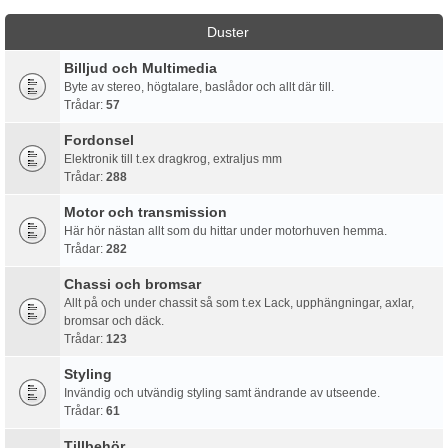
Duster
Billjud och Multimedia
Byte av stereo, högtalare, baslådor och allt där till.
Trådar:
57
Fordonsel
Elektronik till t.ex dragkrog, extraljus mm
Trådar:
288
Motor och transmission
Här hör nästan allt som du hittar under motorhuven hemma.
Trådar:
282
Chassi och bromsar
Allt på och under chassit så som t.ex Lack, upphängningar, axlar,
bromsar och däck.
Trådar:
123
Styling
Invändig och utvändig styling samt ändrande av utseende.
Trådar:
61
Tillbehör