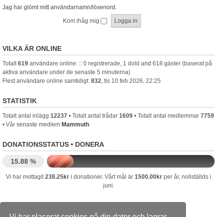
Jag har glömt mitt användarnamn/lösenord.
Kom ihåg mig
VILKA ÄR ONLINE
Totalt
619
användare online: :: 0 registrerade, 1 dold and 618 gäster (baserat på
aktiva användare under de senaste 5 minuterna)
Flest användare online samtidigt:
832
, tis 10 feb 2026, 22:25
STATISTIK
Totalt antal inlägg
12237
• Totalt antal trådar
1609
• Totalt antal medlemmar
7759
• Vår senaste medlem
Mammuth
DONATIONSSTATUS •
DONERA
15.88 %
Vi har mottagit
238.25kr
i donationer. Vårt mål är
1500.00kr
per år, nollställds i
juni.
Dusterforum.se
Forumindex
Kontakta oss
Vi har placerat cookies på din dator och lagrar