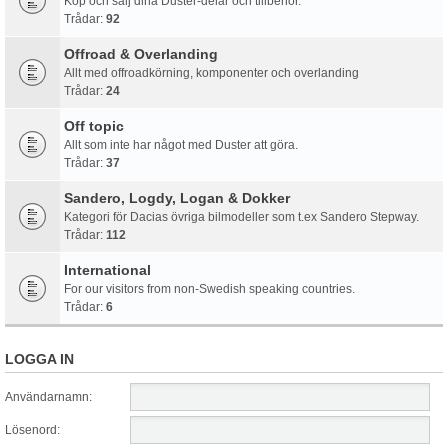
Köp och sälj dina Duster-delar och tillbehör.
Trådar:
92
Offroad & Overlanding
Allt med offroadkörning, komponenter och overlanding
Trådar:
24
Off topic
Allt som inte har något med Duster att göra.
Trådar:
37
Sandero, Logdy, Logan & Dokker
Kategori för Dacias övriga bilmodeller som t.ex Sandero Stepway.
Trådar:
112
International
For our visitors from non-Swedish speaking countries.
Trådar:
6
LOGGA IN
Användarnamn:
Lösenord: