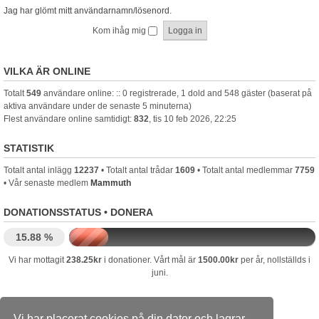
Jag har glömt mitt användarnamn/lösenord.
Kom ihåg mig
VILKA ÄR ONLINE
Totalt
549
användare online: :: 0 registrerade, 1 dold and 548 gäster (baserat på
aktiva användare under de senaste 5 minuterna)
Flest användare online samtidigt:
832
, tis 10 feb 2026, 22:25
STATISTIK
Totalt antal inlägg
12237
• Totalt antal trådar
1609
• Totalt antal medlemmar
7759
• Vår senaste medlem
Mammuth
DONATIONSSTATUS •
DONERA
15.88 %
Vi har mottagit
238.25kr
i donationer. Vårt mål är
1500.00kr
per år, nollställds i
juni.
Dusterforum.se
Forumindex
Kontakta oss
Vi har placerat cookies på din dator och lagrar