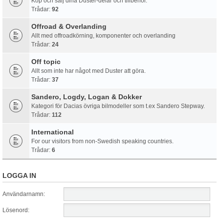
Köp och sälj dina Duster-delar och tillbehör.
Trådar:
92
Offroad & Overlanding
Allt med offroadkörning, komponenter och overlanding
Trådar:
24
Off topic
Allt som inte har något med Duster att göra.
Trådar:
37
Sandero, Logdy, Logan & Dokker
Kategori för Dacias övriga bilmodeller som t.ex Sandero Stepway.
Trådar:
112
International
For our visitors from non-Swedish speaking countries.
Trådar:
6
LOGGA IN
Användarnamn:
Lösenord: