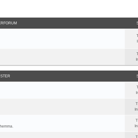
ERFORUM
I
STER
I
T
I
T
I
n hemma.
T