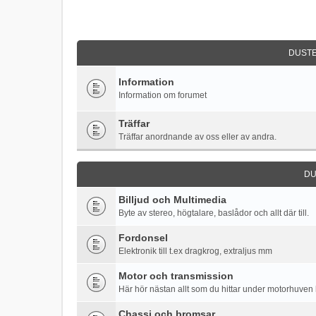
DUST
Information
Information om forumet
Träffar
Träffar anordnande av oss eller av andra.
DU
Billjud och Multimedia
Byte av stereo, högtalare, baslådor och allt där till.
Fordonsel
Elektronik till t.ex dragkrog, extraljus mm
Motor och transmission
Här hör nästan allt som du hittar under motorhuve
Chassi och bromsar