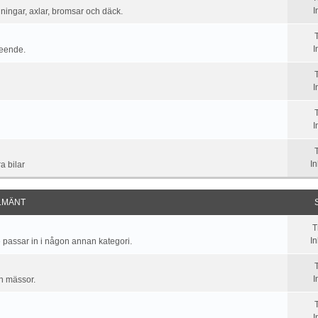
I
ningar, axlar, bromsar och däck.
I
seende.
I
I
I
a bilar
LMÄNT
T
I
 passar in i någon annan kategori.
I
ch mässor.
I