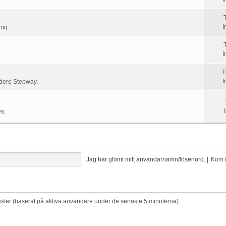
I
ing
I
T
I
ndero Stepway.
es.
Jag har glömt mitt användarnamn/lösenord.
|
Kom 
gäster (baserat på aktiva användare under de senaste 5 minuterna)