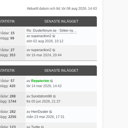
Aktuellt datum och tid: lör 08 aug 2026, 14:43
STATISTIK
SENASTE INLÄGGET
Re: Dusterforum.se - Söker ny…
Trådar:
15
G
av
superaction2
Inlägg:
99
å
sön 02 aug 2026, 10:12
t
G
Trådar:
27
av
superaction2
i
å
nlägg:
353
lör 16 mar 2024, 20:44
l
t
l
i
d
l
STATISTIK
SENASTE INLÄGGET
e
l
t
G
d
Trådar:
57
av
Repaterion
s
å
e
nlägg:
420
lör 14 mar 2026, 14:42
e
t
t
n
i
s
G
rådar:
288
av
Sundstrom96
a
l
e
å
nlägg:
1744
fre 05 jun 2026, 21:37
s
l
n
t
t
G
d
a
i
rådar:
282
av
HerrDuster
e
å
e
s
l
nlägg:
2250
mån 23 mar 2026, 17:31
i
t
t
t
l
n
G
i
s
e
d
rådar:
123
av
Turtle