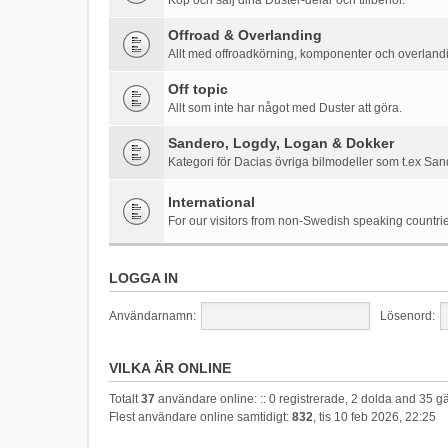
Köp och sälj dina Duster-delar och tillbehör.
Offroad & Overlanding
Allt med offroadkörning, komponenter och overland
Off topic
Allt som inte har något med Duster att göra.
Sandero, Logdy, Logan & Dokker
Kategori för Dacias övriga bilmodeller som t.ex Sa
International
For our visitors from non-Swedish speaking countri
LOGGA IN
Användarnamn:
Lösenord:
VILKA ÄR ONLINE
Totalt
37
användare online: :: 0 registrerade, 2 dolda and 35 
Flest användare online samtidigt:
832
, tis 10 feb 2026, 22:25