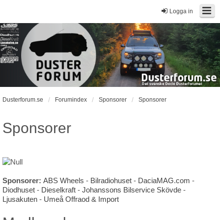
Logga in
Dusterforum.se
Forumindex
Sponsorer
Sponsorer
Sponsorer
Sponsorer:
ABS Wheels
-
Bilradiohuset
-
DaciaMAG.com
-
Diodhuset
-
Dieselkraft
-
Johanssons Bilservice Skövde
-
Ljusakuten
-
Umeå Offraod & Import