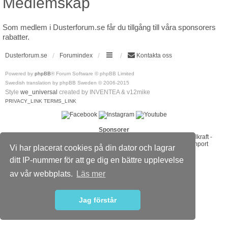
Medlemskap
Som medlem i Dusterforum.se får du tillgång till våra sponsorers
rabatter.
Dusterforum.se
Forumindex
Kontakta oss
Powered by
phpBB
® Forum Software © phpBB Limited
Swedish translation by phpBB Sweden © 2006-2015
Style
we_universal
created by INVENTEA & v12mike
PRIVACY_LINK
TERMS_LINK
Sponsorer
ABS Wheels
-
Bilradiohuset
-
DaciaMAG.com
-
Diodhuset
-
Dieselkraft
-
Johanssons Bilservice Skövde
-
Ljusakuten
-
Umeå Offraod & Import
Vi har placerat cookies på din dator och lagrar
ditt IP-nummer för att ge dig en bättre upplevelse
av vår webbplats.
Läs mer
Jag förstår