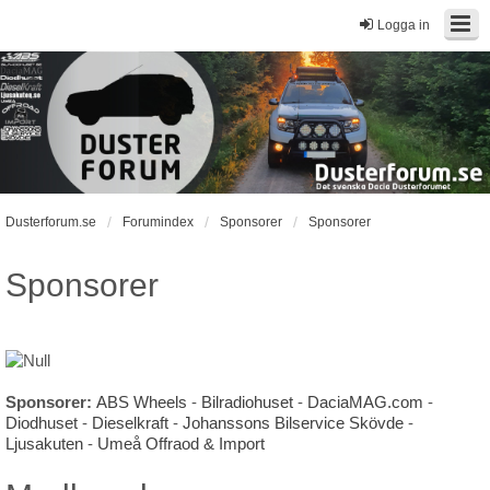
Logga in
Dusterforum.se
Forumindex
Sponsorer
Sponsorer
Sponsorer
Sponsorer:
ABS Wheels
-
Bilradiohuset
-
DaciaMAG.com
-
Diodhuset
-
Dieselkraft
-
Johanssons Bilservice Skövde
-
Ljusakuten
-
Umeå Offraod & Import