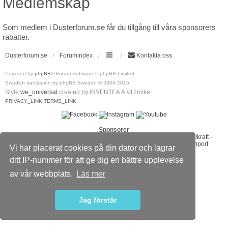
Medlemskap
Som medlem i Dusterforum.se får du tillgång till våra sponsorers
rabatter.
Dusterforum.se
Forumindex
Kontakta oss
Powered by
phpBB
® Forum Software © phpBB Limited
Swedish translation by phpBB Sweden © 2006-2015
Style
we_universal
created by INVENTEA & v12mike
PRIVACY_LINK
TERMS_LINK
Sponsorer
ABS Wheels
-
Bilradiohuset
-
DaciaMAG.com
-
Diodhuset
-
Dieselkraft
-
Johanssons Bilservice Skövde
-
Ljusakuten
-
Umeå Offraod & Import
Vi har placerat cookies på din dator och lagrar
ditt IP-nummer för att ge dig en bättre upplevelse
av vår webbplats.
Läs mer
Jag förstår